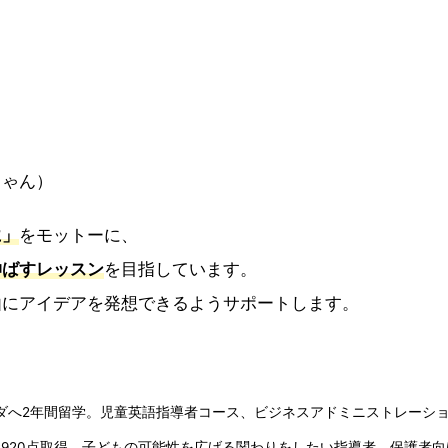
ちゃん）
に」
をモットーに、
伸ばすレッスン
を目指しています。
由にアイデアを発想できるようサポートします。
ダへ2年間留学。児童英語指導者コース、ビジネスアドミニストレーシ
IC920点取得。子どもの可能性を広げる関わりをしたい指導者、保護者