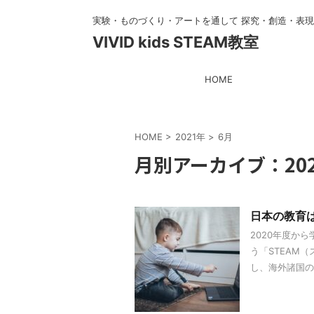
実験・ものづくり・アートを通して 探究・創造・表
VIVID kids STEAM教室
HOME
HOME
>
2021年
>
6月
月別アーカイブ：202
日本の教育は
2020年度か
う「STEAM
し、海外諸国のS